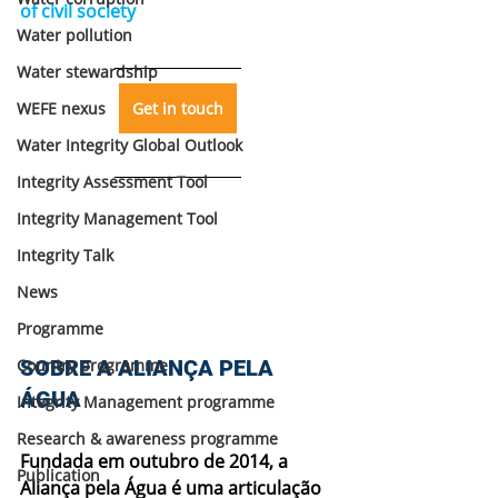
of civil society
Water pollution
Water stewardship
WEFE nexus
Get in touch
Water Integrity Global Outlook
Integrity Assessment Tool
Integrity Management Tool
Integrity Talk
News
Programme
Country programme
SOBRE A ALIANÇA PELA 
ÁGUA
Integrity Management programme
Research & awareness programme
Fundada em outubro de 2014, a 
Publication
Aliança pela Água é uma articulação 