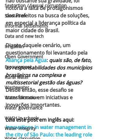
não obstante sua gravidade, foi 
Sextortion / Sexual corruption
notória a falta de protagonismos 
dos Prefeitos na busca de soluções, 
Sanitation
em especial a liderança política da 
Informal settlements
maior cidade do Brasil.
Data and new tech
Diante daquele cenário, um 
Irrigation
questionamento foi levantado pela 
Open Government
Aliança pela Água
: 
quais são, de fato, 
Procurement
as responsabilidades dos municípios 
brasileiros na complexa e 
Rural water
multissetorial gestão das águas?
Wastewater
Desde então, esse desafio se 
transformou em iniciativas e 
Water allocation
inovações importantes.
Water governance
WASH in schools
Leia este post em inglês aqui: 
Innovations in water management in 
Water integrity
the city of São Paulo: the leading role 
Water corruption