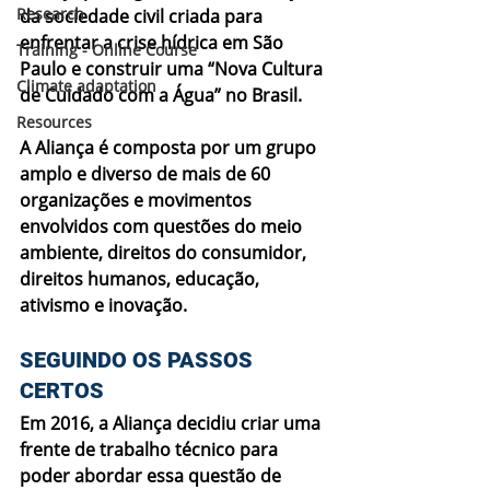
Research
da sociedade civil criada para 
enfrentar a crise hídrica em São 
Training - Online Course
Paulo e construir uma “Nova Cultura 
Climate adaptation
de Cuidado com a Água” no Brasil.
Resources
A Aliança é composta por um grupo 
amplo e diverso de mais de 60 
organizações e movimentos 
envolvidos com questões do meio 
ambiente, direitos do consumidor, 
direitos humanos, educação, 
ativismo e inovação.
SEGUINDO OS PASSOS 
CERTOS
Em 2016, a Aliança decidiu criar uma 
frente de trabalho técnico para 
poder abordar essa questão de 