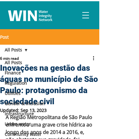
Post
All Posts
6 min read
All Posts
Inovações na gestão das
Finance
águas no município de São
Regulation
Paulo: protagonismo da
Utilities
sociedade civil
Gender & Inclusion
Updated:
Sep 13, 2023
Infrastructure
A Região Metropolitana de São Paulo 
Urban water
enfrentou uma grave crise hídrica ao 
longo dos anos de 2014 a 2016, e, 
Community water