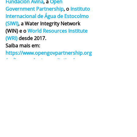
Fundación Avina
, a 
Open 
Government Partnership
, o 
Instituto 
Internacional de Água de Estocolmo 
(SIWI)
, a Water Integrity Network 
(WIN) e o 
World Resources Institute 
(WRI)
 desde 2017.
Saiba mais em: 
https://www.opengovpartnership.org
/policy-area/water-sanitation/
Notas
[1]
 Aliança pela Água e Rede Nossa 
São Paulo. Em julho de 2019, por 
uma questão de disponibilidade de 
agenda, a Rede Nossa São Paulo 
(RNSP) foi substituída pelo Instituto 
Democracia e Sustentabilidade (IDS), 
ambos membros da Aliança pela 
Água.