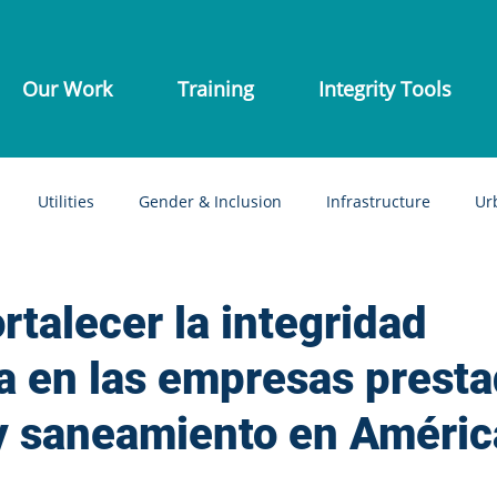
Our Work
Training
Integrity Tools
Utilities
Gender & Inclusion
Infrastructure
Ur
 / Sexual corruption
Sanitation
Informal settlements
talecer la integridad
ra en las empresas prest
Procurement
Rural water
Wastewater
Water 
y saneamiento en Améric
schools
Water integrity
Water corruption
Water pol