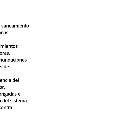
y saneamiento 
onas 
amientos 
oras.
inundaciones 
s de 
encia del 
or.
ongadas e 
a del sistema.
ontra 