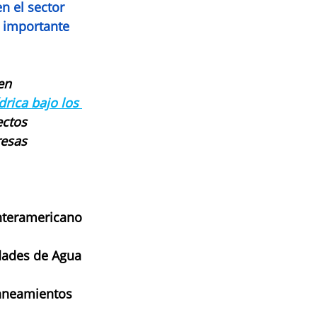
n el sector 
 importante 
en 
rica bajo los 
ctos 
resas 
Interamericano 
idades de Agua 
Saneamientos 