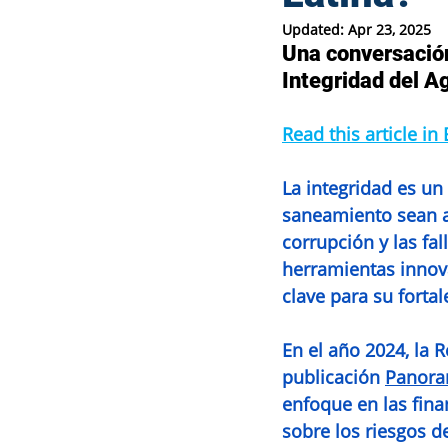
Updated:
Apr 23, 2025
Una conversación
WEFE nexus
Water Integrity
Integridad del 
Read this article in
News
Programme
La integridad es un
saneamiento sean ac
corrupción y las fal
herramientas innova
clave para su forta
En el año 2024, la 
publicación 
Panoram
enfoque en las fina
sobre los riesgos d