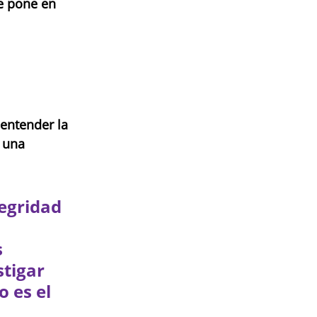
e pone en 
entender la 
 una 
egridad 
 
stigar 
 es el 