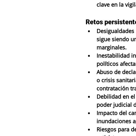
clave en la vig
Retos persistent
Desigualdades s
sigue siendo u
marginales.
Inestabilidad i
políticos afect
Abuso de decla
o crisis sanita
contratación tr
Debilidad en el
poder judicial 
Impacto del ca
inundaciones ag
Riesgos para d