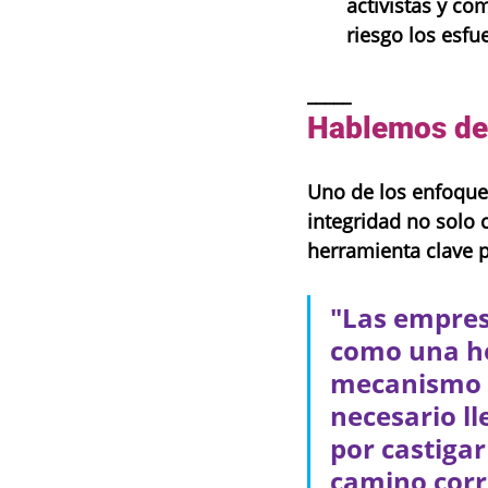
activistas y c
riesgo los esfu
_____
Hablemos de 
Uno de los enfoques
integridad no solo
herramienta clave p
"Las empres
como una he
mecanismo de
necesario ll
por castigar
camino corr