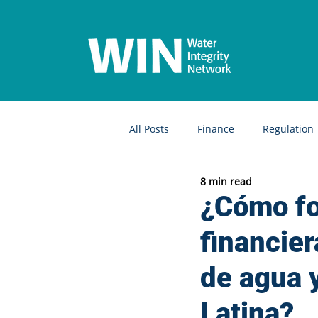
All Posts
Finance
Regulation
8 min read
Community water
Sextortion
¿Cómo for
financie
Irrigation
Open Government
de agua 
Water governance
WASH in 
Latina?