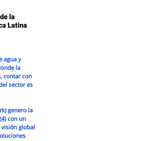
de la 
agement Tool
Integrity Talk
ca Latina
e agua y 
donde la 
, contar con 
el sector es 
k) genero la 
24)
 con un 
visión global 
soluciones 