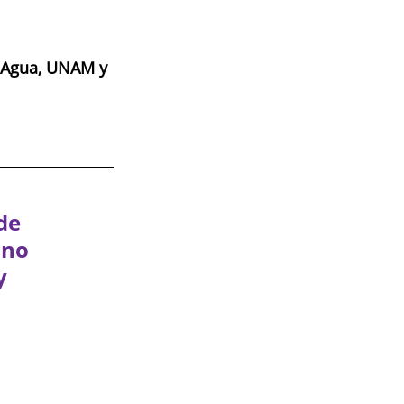
e Agua, UNAM y 
de 
ino 
y 